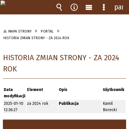
pane
Wyszukiwarka
Narzędzia
Menu
Menu
główne
szczegół
MAPA STRONY
PORTAL
HISTORIA ZMIAN STRONY - ZA 2024 ROK
HISTORIA ZMIAN STRONY - ZA 2024
ROK
Data
Element
Opis
Użytkownik
modyfikacji
2025-01-10
za 2024 rok
Publikacja
Kamil
12:36:27
Borecki